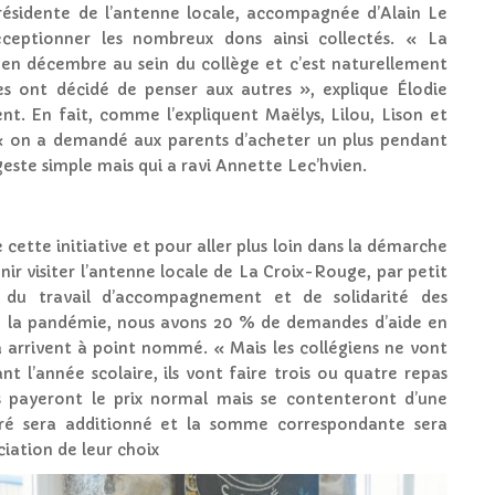
présidente de l’antenne locale, accompagnée d’Alain Le
éceptionner les nombreux dons ainsi collectés. « La
 en décembre au sein du collège et c’est naturellement
es ont décidé de penser aux autres », explique Élodie
ent. En fait, comme l’expliquent Maëlys, Lilou, Lison et
 « on a demandé aux parents d’acheter un plus pendant
geste simple mais qui a ravi Annette Lec’hvien.
e cette initiative et pour aller plus loin dans la démarche
venir visiter l’antenne locale de La Croix-Rouge, par petit
du travail d’accompagnement et de solidarité des
e la pandémie, nous avons 20 % de demandes d’aide en
 arrivent à point nommé. « Mais les collégiens ne vont
ant l’année scolaire, ils vont faire trois ou quatre repas
ls payeront le prix normal mais se contenteront d’une
éré sera additionné et la somme correspondante sera
ciation de leur choix