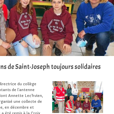
iens de Saint-Joseph toujours solidaires
directrice du collège
ntants de l’antenne
dont Annette Lec’hvien,
rganisé une collecte de
ne, en décembre et
e a été remis à la Croix