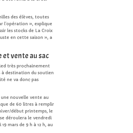
illes des élèves, toutes
r l’opération », explique
sir les stocks de La Croix
ste en cette saison », a
e et vente au sac
pied très prochainement
s à destination du soutien
rité ne va donc pas
 une nouvelle vente au
tique de 60 litres à remplir
hiver/début printemps, le
se déroulera le vendredi
i 19 mars de 9 h à 12 h, au