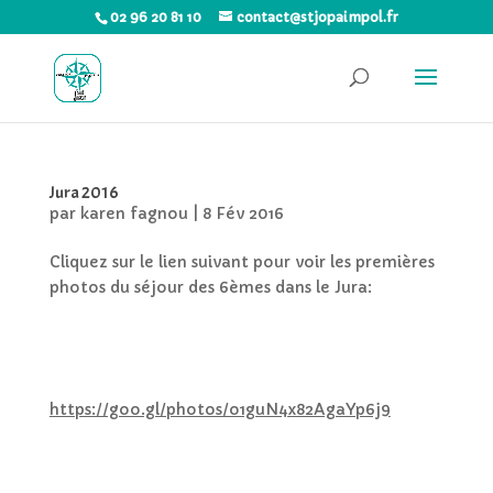
02 96 20 81 10
contact@stjopaimpol.fr
Jura 2016
par
karen fagnou
|
8 Fév 2016
Cliquez sur le lien suivant pour voir les premières
photos du séjour des 6èmes dans le Jura:
https://goo.gl/photos/o1guN4x82AgaYp6j9