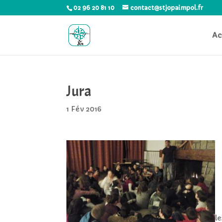
02 96 20 81 10
contact@stjopaimpol.fr
Ac
Jura
1 Fév 2016
l