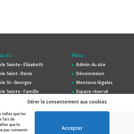
au EC :
Méta :
ole Sainte-Elisabeth
Admin du site
ole Saint-Denis
Déconnexion
ole St-Georges
Mentions légales
ole Sainte-Famille
Espace réservé
ée Kersa Lasalle
Gérer le consentement aux cookies
cée Notre-Dame
 telles que les
e fait de
lles que le
Accepter
ne pas consentir