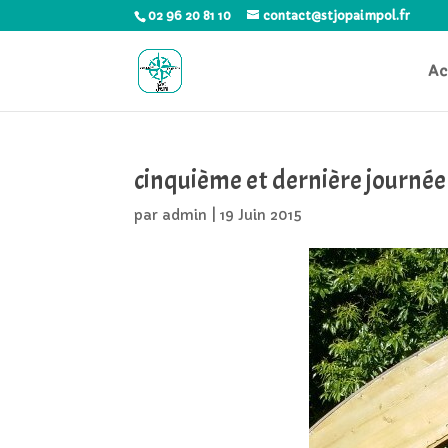
02 96 20 81 10
contact@stjopaimpol.fr
Ac
cinquième et dernière journé
par
admin
|
19 Juin 2015