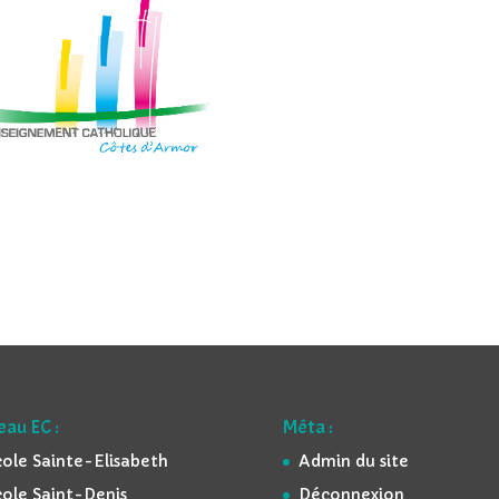
eau EC :
Méta :
ole Sainte-Elisabeth
Admin du site
ole Saint-Denis
Déconnexion