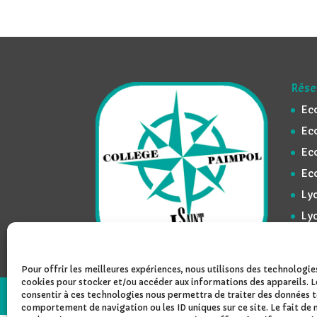
Rése
Ec
Ec
Ec
Ec
Lyc
Ly
Pour offrir les meilleures expériences, nous utilisons des technologies
cookies pour stocker et/ou accéder aux informations des appareils. L
consentir à ces technologies nous permettra de traiter des données te
Design de
Elegant Themes
| Propulsé par
W
comportement de navigation ou les ID uniques sur ce site. Le fait de 