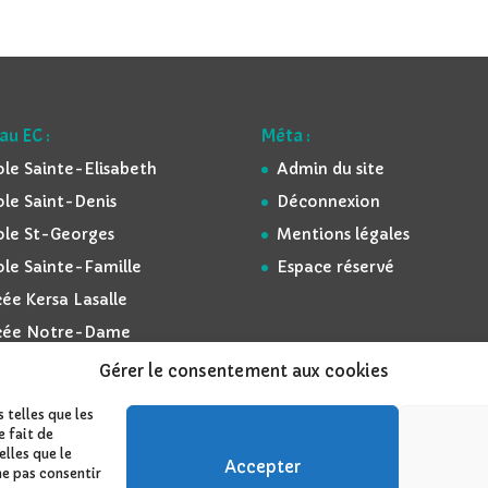
au EC :
Méta :
ole Sainte-Elisabeth
Admin du site
ole Saint-Denis
Déconnexion
ole St-Georges
Mentions légales
ole Sainte-Famille
Espace réservé
ée Kersa Lasalle
cée Notre-Dame
Gérer le consentement aux cookies
 telles que les
e fait de
lles que le
ordPress
Accepter
ne pas consentir