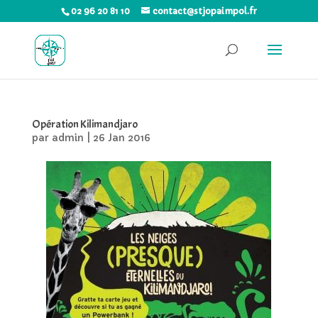
02 96 20 81 10
contact@stjopaimpol.fr
Opération Kilimandjaro
par
admin
|
26 Jan 2016