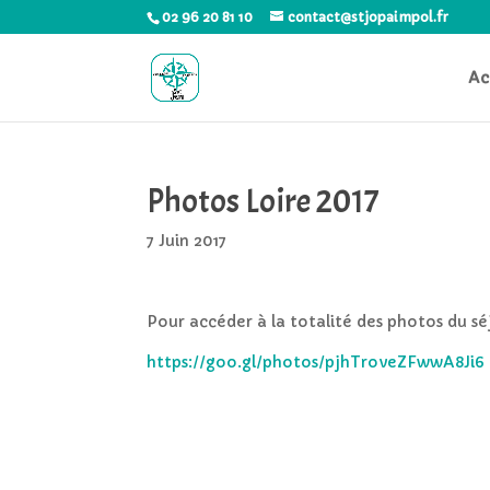
02 96 20 81 10
contact@stjopaimpol.fr
Ac
Photos Loire 2017
7 Juin 2017
Pour accéder à la totalité des photos du séjo
https://goo.gl/photos/pjhTroveZFwwA8Ji6