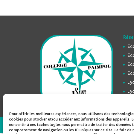
Rése
Ec
Ec
Ec
Ec
Lyc
Ly
Pour offrir les meilleures expériences, nous utilisons des technologies
cookies pour stocker et/ou accéder aux informations des appareils. L
consentir à ces technologies nous permettra de traiter des données te
Design de
Elegant Themes
| Propulsé par
W
comportement de navigation ou les ID uniques sur ce site. Le fait de 