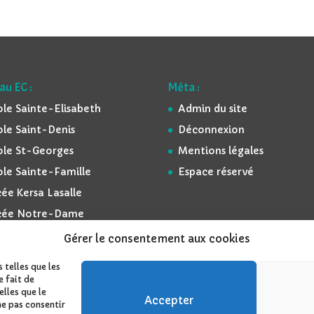
au EC :
Méta :
ole Sainte-Elisabeth
Admin du site
ole Saint-Denis
Déconnexion
ole St-Georges
Mentions légales
ole Sainte-Famille
Espace réservé
ée Kersa Lasalle
cée Notre-Dame
Gérer le consentement aux cookies
 telles que les
e fait de
lles que le
ordPress
Accepter
ne pas consentir