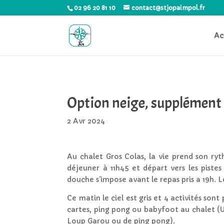
02 96 20 81 10
contact@stjopaimpol.fr
Ac
Option neige, supplément
2 Avr 2024
Au chalet Gros Colas, la vie prend son ryt
déjeuner à 11h45 et départ vers les piste
douche s’impose avant le repas pris a 19h.
Ce matin le ciel est gris et 4 activités son
cartes, ping pong ou babyfoot au chalet (Un
Loup Garou ou de ping pong).