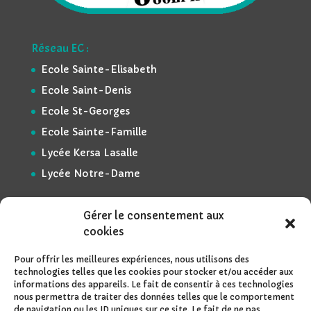
Réseau EC :
Ecole Sainte-Elisabeth
Ecole Saint-Denis
Ecole St-Georges
Ecole Sainte-Famille
Lycée Kersa Lasalle
Lycée Notre-Dame
Gérer le consentement aux
Méta :
cookies
Admin du site
Pour offrir les meilleures expériences, nous utilisons des
Déconnexion
technologies telles que les cookies pour stocker et/ou accéder aux
Mentions légales
informations des appareils. Le fait de consentir à ces technologies
nous permettra de traiter des données telles que le comportement
Espace réservé
de navigation ou les ID uniques sur ce site. Le fait de ne pas