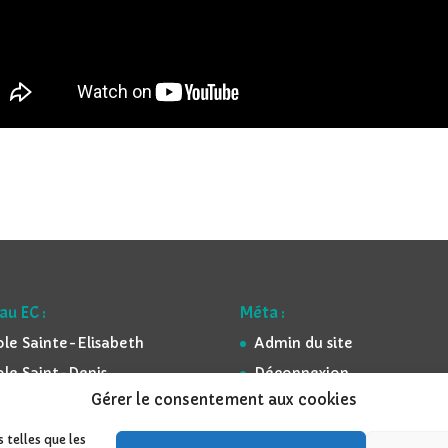
au EC :
Méta :
ole Sainte-Elisabeth
Admin du site
ole Saint-Denis
Déconnexion
Gérer le consentement aux cookies
ole St-Georges
Mentions légales
ole Sainte-Famille
Espace réservé
 telles que les