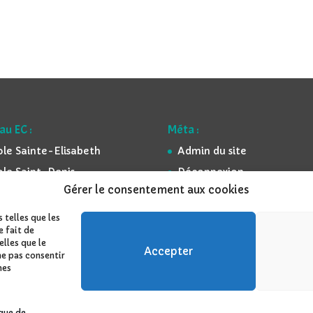
au EC :
Méta :
ole Sainte-Elisabeth
Admin du site
ole Saint-Denis
Déconnexion
Gérer le consentement aux cookies
ole St-Georges
Mentions légales
ole Sainte-Famille
Espace réservé
 telles que les
e fait de
ée Kersa Lasalle
lles que le
Accepter
cée Notre-Dame
ne pas consentir
nes
que de