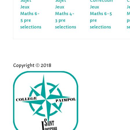
Sujet
Sujet
Correction
C
Jeux
Jeux
Jeux
J
Maths 6-
Maths 4-
Maths 6-5
M
5 pre
3 pre
pre
p
selections
selections
selections
s
Copyright © 2018