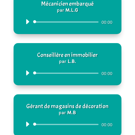
Mécanicien embarqué
par
M.L.G
Lecteur
00:00
audio
Conseillère en immobilier
par
L.B.
Lecteur
00:00
audio
Gérant de magasins de décoration
par
M.B
Lecteur
00:00
audio