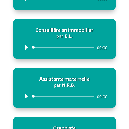
audio
Conseillère en immobilier
par
E.L.
Lecteur
00:00
audio
Assistante maternelle
par
N.R.B.
Lecteur
00:00
audio
Graphiste