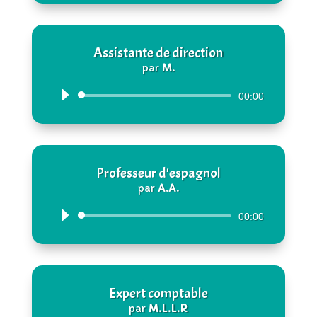
Assistante de direction
par
M.
Lecteur
00:00
audio
Professeur d'espagnol
par
A.A.
Lecteur
00:00
audio
Expert comptable
par
M.L.L.R