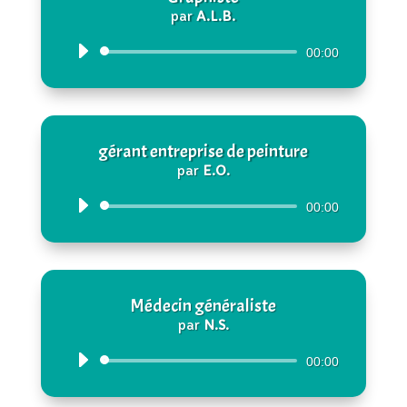
par
A.L.B.
Lecteur
00:00
audio
gérant entreprise de peinture
par
E.O.
Lecteur
00:00
audio
Médecin généraliste
par
N.S.
Lecteur
00:00
audio