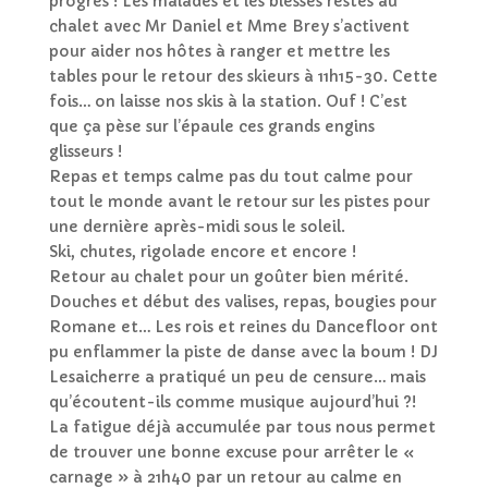
progrès ! Les malades et les blessés restés au
chalet avec Mr Daniel et Mme Brey s’activent
pour aider nos hôtes à ranger et mettre les
tables pour le retour des skieurs à 11h15-30. Cette
fois… on laisse nos skis à la station. Ouf ! C’est
que ça pèse sur l’épaule ces grands engins
glisseurs !
Repas et temps calme pas du tout calme pour
tout le monde avant le retour sur les pistes pour
une dernière après-midi sous le soleil.
Ski, chutes, rigolade encore et encore !
Retour au chalet pour un goûter bien mérité.
Douches et début des valises, repas, bougies pour
Romane et… Les rois et reines du Dancefloor ont
pu enflammer la piste de danse avec la boum ! DJ
Lesaicherre a pratiqué un peu de censure… mais
qu’écoutent-ils comme musique
aujourd’hui
?!
La fatigue déjà accumulée par tous nous permet
de trouver une bonne excuse pour arrêter le «
carnage » à 21h40 par un retour au calme en