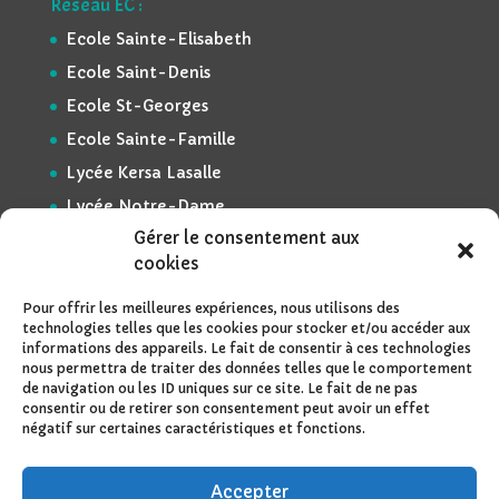
Réseau EC :
Ecole Sainte-Elisabeth
Ecole Saint-Denis
Ecole St-Georges
Ecole Sainte-Famille
Lycée Kersa Lasalle
Lycée Notre-Dame
Gérer le consentement aux
cookies
Méta :
Pour offrir les meilleures expériences, nous utilisons des
Admin du site
technologies telles que les cookies pour stocker et/ou accéder aux
informations des appareils. Le fait de consentir à ces technologies
Déconnexion
nous permettra de traiter des données telles que le comportement
Mentions légales
de navigation ou les ID uniques sur ce site. Le fait de ne pas
consentir ou de retirer son consentement peut avoir un effet
Espace réservé
négatif sur certaines caractéristiques et fonctions.
Accepter