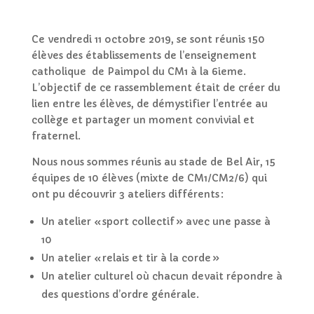
Ce vendredi 11 octobre
2019, s
e sont réuni
s 1
50
élèves
des
établissements
de l’enseignement
catholique
de Paimpol du CM1 à la 6ieme.
L’objectif de ce rassemblement était de créer du
lien entre les élèves
, de démystifier l’entrée au
collège et partager un moment convivial et
fraternel.
Nous nous sommes réunis au stade de Bel Air, 15
équipes de 10 élèves (m
ix
t
e
de CM1/CM2/6)
qui
ont pu découvrir 3 ateliers différents :
Un
atelier
« sport collectif » avec une passe à
10
Un atelier « relais et tir à la corde »
Un atelier culturel où chacun devait répondre à
des questions d’ordre générale.