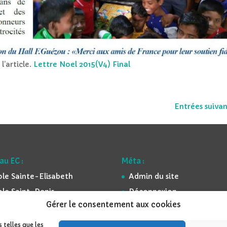
l’article.
Lettre Noel 2015(V4) Final
Entrées suivan
au EC :
Méta :
ole Sainte-Elisabeth
Admin du site
ole Saint-Denis
Déconnexion
Gérer le consentement aux cookies
ole St-Georges
Mentions légales
ole Sainte-Famille
Espace réservé
 telles que les