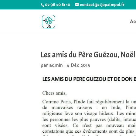
02 96 20 81 10
contact@stjopaimpol.fr
Ac
Les amis du Père Guézou, Noël
par
admin
|
4 Déc 2015