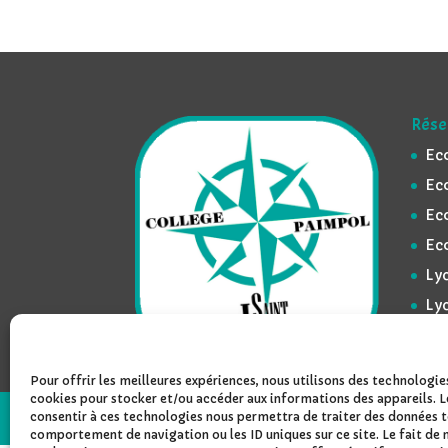
Rése
Ec
Ec
Ec
Ec
Lyc
Ly
Pour offrir les meilleures expériences, nous utilisons des technologies
cookies pour stocker et/ou accéder aux informations des appareils. L
consentir à ces technologies nous permettra de traiter des données te
Design de
Elegant Themes
| Propulsé par
W
comportement de navigation ou les ID uniques sur ce site. Le fait de 