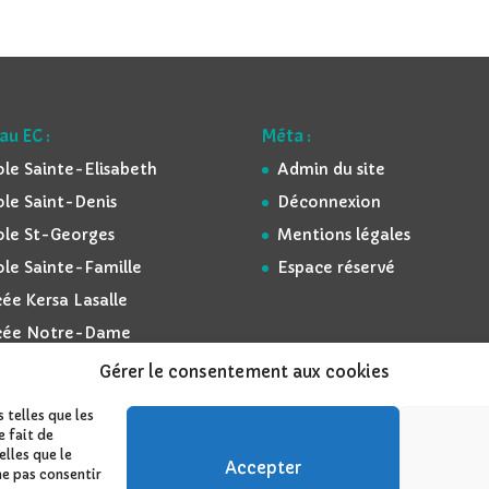
au EC :
Méta :
ole Sainte-Elisabeth
Admin du site
ole Saint-Denis
Déconnexion
ole St-Georges
Mentions légales
ole Sainte-Famille
Espace réservé
ée Kersa Lasalle
cée Notre-Dame
Gérer le consentement aux cookies
 telles que les
e fait de
lles que le
ordPress
Accepter
ne pas consentir